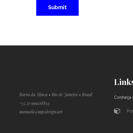
Link
Barra da Tijuca • Rio de Janeiro • Brasil
Conheça m
+55 21 999218853
Por
manuela@mpcdesign.art