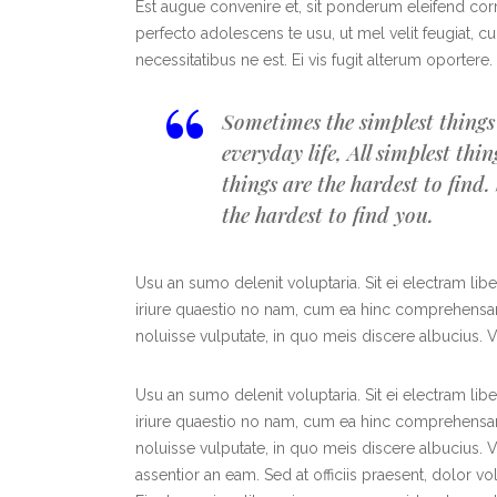
Est augue convenire et, sit ponderum eleifend cor
perfecto adolescens te usu, ut mel velit feugiat, c
necessitatibus ne est. Ei vis fugit alterum oporte
“
Sometimes the simplest things 
everyday life, All simplest thi
things are the hardest to find
the hardest to find you.
Usu an sumo delenit voluptaria. Sit ei electram libe
iriure quaestio no nam, cum ea hinc comprehensam, 
noluisse vulputate, in quo meis discere albucius. 
Usu an sumo delenit voluptaria. Sit ei electram libe
iriure quaestio no nam, cum ea hinc comprehensam, 
noluisse vulputate, in quo meis discere albucius. 
assentior an eam. Sed at officiis praesent, dolor v