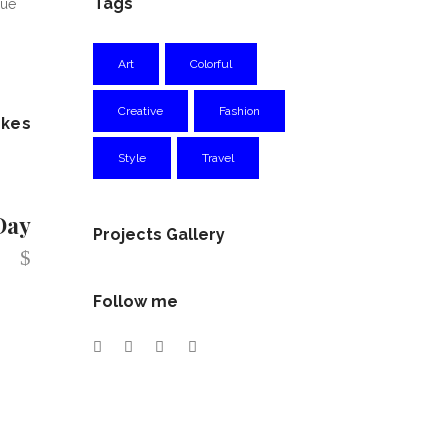
Tags
que
Art
Colorful
Creative
Fashion
ikes
Style
Travel
Day
Projects Gallery
Follow me