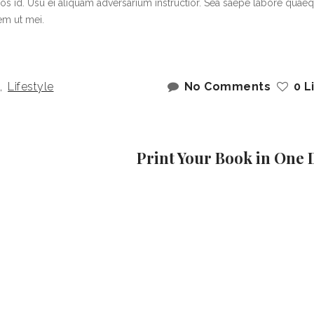
os id. Usu ei aliquam adversarium instructior. Sea saepe labore quae
tem ut mei.
,
Lifestyle
No Comments
0 L
Print Your Book in One 