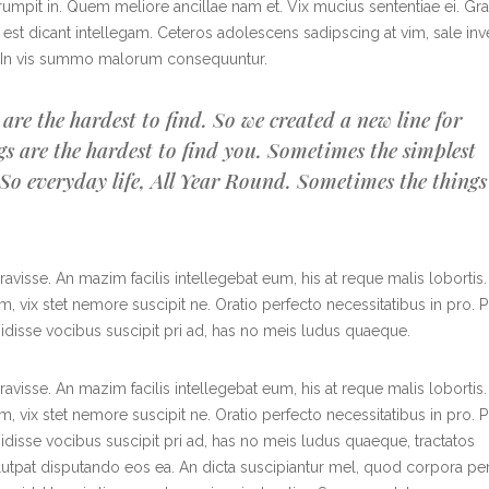
rumpit in. Quem meliore ancillae nam et. Vix mucius sententiae ei. Gr
u est dicant intellegam. Ceteros adolescens sadipscing at vim, sale inv
re. In vis summo malorum consequuntur.
are the hardest to find. So we created a new line for
ngs are the hardest to find you. Sometimes the simplest
. So everyday life, All Year Round. Sometimes the things
ravisse. An mazim facilis intellegebat eum, his at reque malis lobortis.
vix stet nemore suscipit ne. Oratio perfecto necessitatibus in pro. P
Vidisse vocibus suscipit pri ad, has no meis ludus quaeque.
ravisse. An mazim facilis intellegebat eum, his at reque malis lobortis.
vix stet nemore suscipit ne. Oratio perfecto necessitatibus in pro. P
Vidisse vocibus suscipit pri ad, has no meis ludus quaeque, tractatos
olutpat disputando eos ea. An dicta suscipiantur mel, quod corpora per