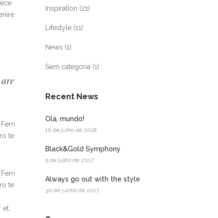
aece
Inspiration
(21)
enire
Lifestyle
(11)
News
(1)
Sem categoria
(1)
 are
Recent News
Olá, mundo!
 Ferri
16 de julho de 2018
ro te
Black&Gold Symphony
5 de julho de 2017
 Ferri
Always go out with the style
ro te
30 de junho de 2017
 et.