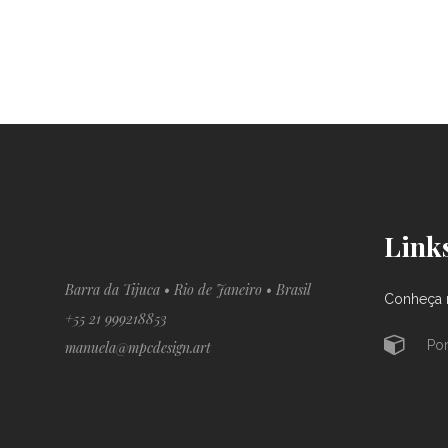
Link
Barra da Tijuca • Rio de Janeiro • Brasil
Conheça m
+55 21 999218853
Por
manuela@mpcdesign.art