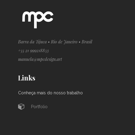
Barra da Tijuca • Rio de Janeiro • Brasil
+55 21 999218853
manuela@mpcdesign.art
Links
Conheça mais do nosso trabalho
Portfolio